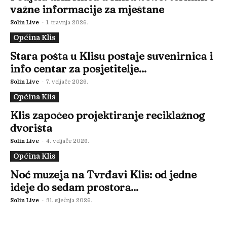
važne informacije za mještane
Solin Live
-
1. travnja 2026.
Općina Klis
Stara pošta u Klisu postaje suvenirnica i
info centar za posjetitelje...
Solin Live
-
7. veljače 2026.
Općina Klis
Klis započeo projektiranje reciklažnog
dvorišta
Solin Live
-
4. veljače 2026.
Općina Klis
Noć muzeja na Tvrđavi Klis: od jedne
ideje do sedam prostora...
Solin Live
-
31. siječnja 2026.