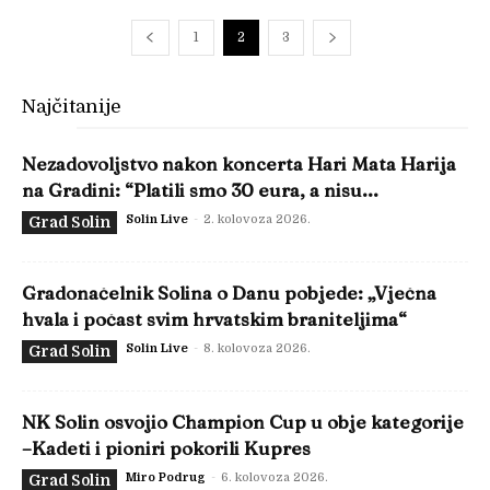
1
2
3
Najčitanije
Nezadovoljstvo nakon koncerta Hari Mata Harija
na Gradini: “Platili smo 30 eura, a nisu...
Solin Live
-
2. kolovoza 2026.
Grad Solin
Gradonačelnik Solina o Danu pobjede: „Vječna
hvala i počast svim hrvatskim braniteljima“
Solin Live
-
8. kolovoza 2026.
Grad Solin
NK Solin osvojio Champion Cup u obje kategorije
–Kadeti i pioniri pokorili Kupres
Miro Podrug
-
6. kolovoza 2026.
Grad Solin