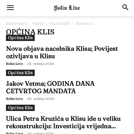
Naslovnica
Vijesti
Općina Klis
Stranica 2
OPĆINA KLIS
Općina Klis
Nova objava načelnika Klisa; Povijest
oživljava u Klisu
Solin Live
-
22. svibnja 2026.
Općina Klis
Jakov Vetma; GODINA DANA
ČETVRTOG MANDATA
Solin Live
-
20. svibnja 2026.
Općina Klis
Ulica Petra Kružića u Klisu ide u veliku
rekonstrukciju: Investicija vrijedna...
Solin Live
-
20. svibnja 2026.