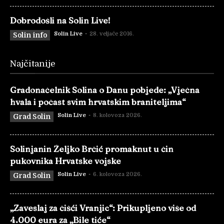
Dobrodošli na Solin Live!
Solin Live
-
28. veljače 2016.
Solin info
Najčitanije
Gradonačelnik Solina o Danu pobjede: „Vječna
hvala i počast svim hrvatskim braniteljima“
Solin Live
-
8. kolovoza 2026.
Grad Solin
Solinjanin Željko Brčić promaknut u čin
pukovnika Hrvatske vojske
Solin Live
-
6. kolovoza 2026.
Grad Solin
„Zaveslaj za čišći Vranjic“: Prikupljeno više od
4.000 eura za „Bile tiće“