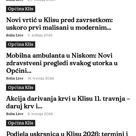
Općina Klis
Novi vrtić u Klisu pred završetkom:
uskoro prvi mališani u modernim...
Solin Live
-
5. svibnja 2026.
Općina Klis
Mobilna ambulanta u Niskom: Novi
zdravstveni pregledi svakog utorka u
Općini...
Solin Live
-
14. travnja 2026.
Općina Klis
Akcija darivanja krvi u Klisu 11. travnja –
daruj krv i...
Solin Live
-
8. travnja 2026.
Općina Klis
Podjela uskrsnica u Klisu 2026: termini i